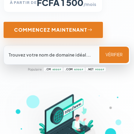
FCFA 1 500
À PARTIR DE
/mois
COMMENCEZ MAINTENANT
VÉRIFIER
Populaire :
.CM
.COM
.NET
4 500 F
8 500 F
9 500 F