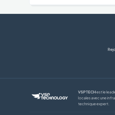
Rejo
VSPTECH
est le lea
locales avec une infr
technique expert.