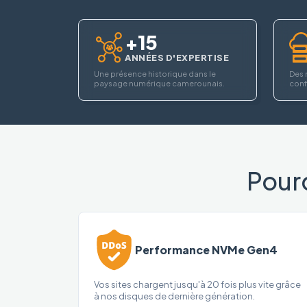
+15
ANNÉES D'EXPERTISE
Une présence historique dans le
Des 
paysage numérique camerounais.
confi
Pour
Performance NVMe Gen4
Vos sites chargent jusqu'à 20 fois plus vite grâce
à nos disques de dernière génération.