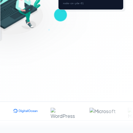
node-cm-yde-01