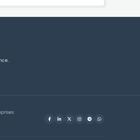
ance.
eprises