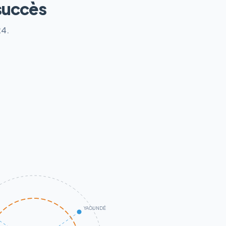
succès
24.
YAOUNDÉ