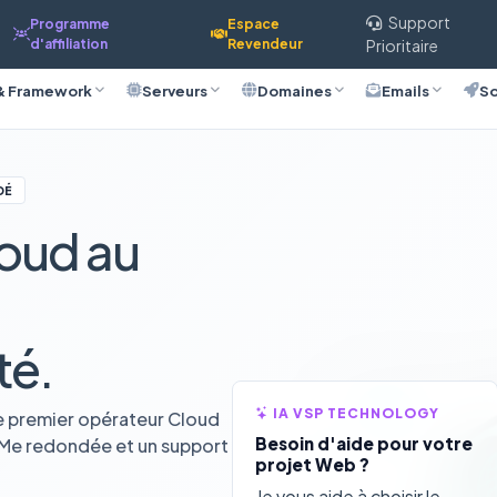
Support
Programme
Espace
d'affiliation
Revendeur
Prioritaire
& Framework
Serveurs
Domaines
Emails
So
DÉ
oud au
té.
IA VSP TECHNOLOGY
e premier opérateur Cloud
Besoin d'aide pour votre
VMe redondée et un support
projet Web ?
Je vous aide à choisir le