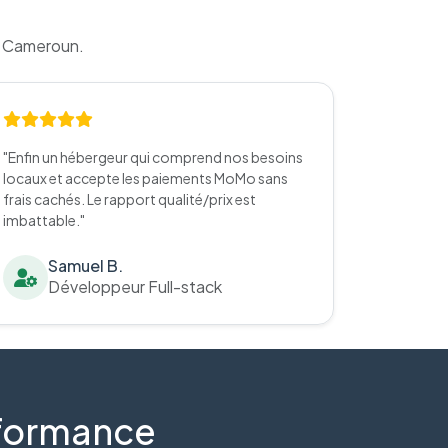
u Cameroun.
"Enfin un hébergeur qui comprend nos besoins
locaux et accepte les paiements MoMo sans
frais cachés. Le rapport qualité/prix est
imbattable."
Samuel B.
Développeur Full-stack
erformance