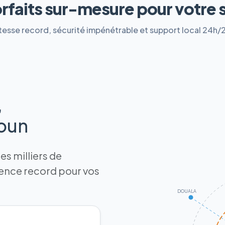
orfaits sur-mesure pour votre 
tesse record, sécurité impénétrable et support local 24h/
,
roun
s milliers de
tence record pour vos
DOUALA