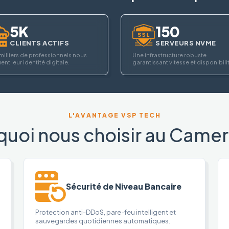
5K
150
CLIENTS ACTIFS
SERVEURS NVME
milliers de professionnels nous
Une infrastructure robuste
ent leur identité digitale.
garantissant vitesse et disponibili
L'AVANTAGE VSP TECH
quoi nous choisir au Camer
Sécurité de Niveau Bancaire
Protection anti-DDoS, pare-feu intelligent et
sauvegardes quotidiennes automatiques.