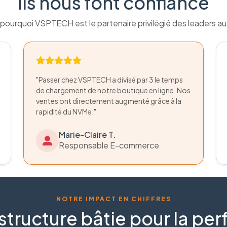
Ils nous font confiance
pourquoi VSPTECH est le partenaire privilégié des leaders a
"Passer chez VSPTECH a divisé par 3 le temps
de chargement de notre boutique en ligne. Nos
ventes ont directement augmenté grâce à la
rapidité du NVMe."
Marie-Claire T.
Responsable E-commerce
NOTRE IMPACT EN CHIFFRES
structure bâtie pour la p