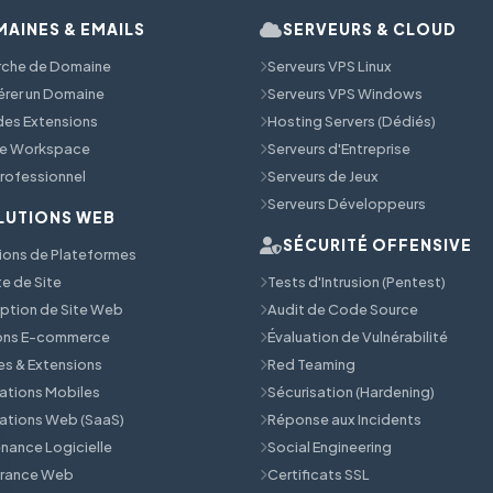
AINES & EMAILS
SERVEURS & CLOUD
rche de Domaine
Serveurs VPS Linux
érer un Domaine
Serveurs VPS Windows
 des Extensions
Hosting Servers (Dédiés)
e Workspace
Serveurs d'Entreprise
Professionnel
Serveurs de Jeux
Serveurs Développeurs
LUTIONS WEB
SÉCURITÉ OFFENSIVE
ions de Plateformes
e de Site
Tests d'Intrusion (Pentest)
tion de Site Web
Audit de Code Source
ions E-commerce
Évaluation de Vulnérabilité
s & Extensions
Red Teaming
ations Mobiles
Sécurisation (Hardening)
ations Web (SaaS)
Réponse aux Incidents
nance Logicielle
Social Engineering
érance Web
Certificats SSL