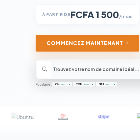
FCFA 1 500
À PARTIR DE
/mois
COMMENCEZ MAINTENANT
Populaire :
.CM
.COM
.NET
4 500 F
8 500 F
9 500 F