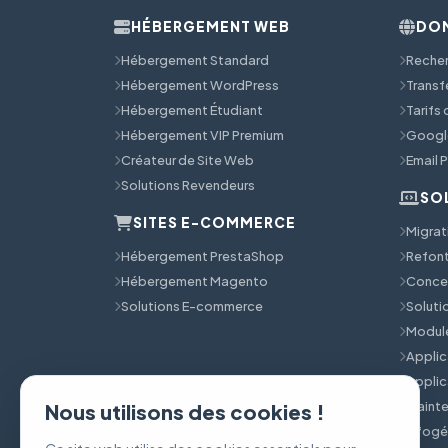
HÉBERGEMENT WEB
DOM
Hébergement Standard
Reche
Hébergement WordPress
Transf
Hébergement Étudiant
Tarifs
Hébergement VIP Premium
Googl
Créateur de Site Web
Email 
Solutions Revendeurs
SO
SITES E-COMMERCE
Migrat
Hébergement PrestaShop
Refont
Hébergement Magento
Concep
Solutions E-commerce
Solut
Module
Applic
Applic
Mainte
Nous utilisons des cookies !
Infog