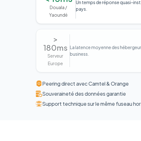
Un temps de réponse quasi-inst
Douala /
pays.
Yaoundé
>
180ms
La latence moyenne des hébergeurs 
business.
Serveur
Europe
Peering direct avec Camtel & Orange
Souveraineté des données garantie
Support technique sur le même fuseau hor