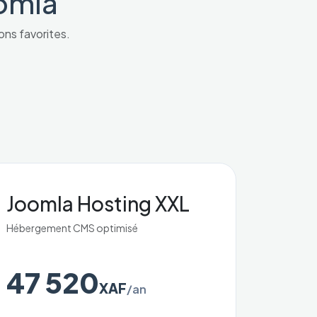
oomla
ions favorites.
Joomla Hosting XXL
Hébergement CMS optimisé
47 520
XAF
/an