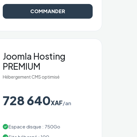
COMMANDER
Joomla Hosting
PREMIUM
Hébergement CMS optimisé
728 640
XAF
/an
Espace disque : 750Go
Site hébergé : 100