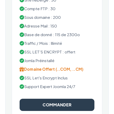
Compte FTP : 30
Sous domaine : 200
Adresse Mail : 150
Base de donné : 115 de 230Go
Traffic / Mois : Illimité
SSL LET'S ENCRYPT : offert
Jomla Préinstallé
Domaine Offert (..COM, ..CM)
SSL Let's Encrypt Inclus
Support Expert Joomla 24/7
COMMANDER