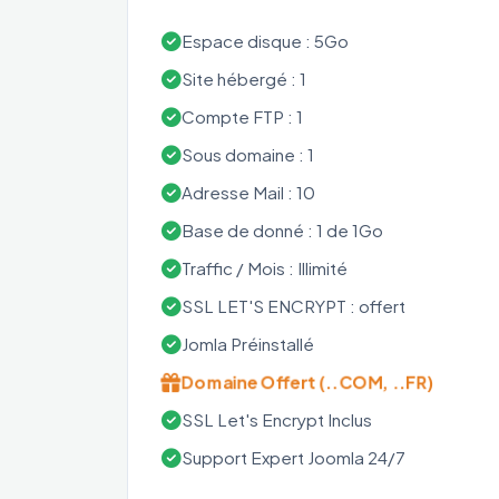
Espace disque : 5Go
Site hébergé : 1
Compte FTP : 1
Sous domaine : 1
Adresse Mail : 10
Base de donné : 1 de 1Go
Traffic / Mois : Illimité
SSL LET'S ENCRYPT : offert
Jomla Préinstallé
Domaine Offert (..COM, ..FR)
SSL Let's Encrypt Inclus
Support Expert Joomla 24/7