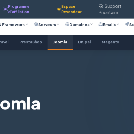
Support
Programme
Espace
d'affiliation
Revendeur
Prioritaire
& Framework
Serveurs
Domaines
Emails
So
ravel
PrestaShop
Joomla
Drupal
Magento
oomla