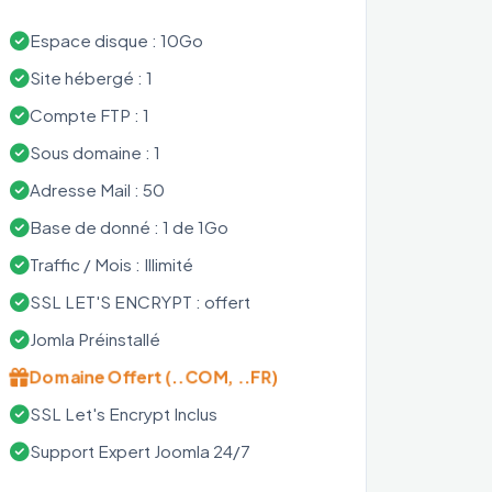
Espace disque : 10Go
Site hébergé : 1
Compte FTP : 1
Sous domaine : 1
Adresse Mail : 50
Base de donné : 1 de 1Go
Traffic / Mois : Illimité
SSL LET'S ENCRYPT : offert
Jomla Préinstallé
Domaine Offert (..COM, ..FR)
SSL Let's Encrypt Inclus
Support Expert Joomla 24/7