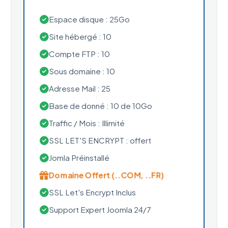
Espace disque : 25Go
Site hébergé : 10
Compte FTP : 10
Sous domaine : 10
Adresse Mail : 25
Base de donné : 10 de 10Go
Traffic / Mois : Illimité
SSL LET'S ENCRYPT : offert
Jomla Préinstallé
Domaine Offert (..COM, ..FR)
SSL Let's Encrypt Inclus
Support Expert Joomla 24/7