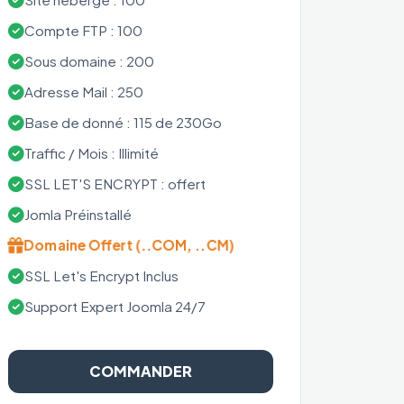
Compte FTP : 100
Sous domaine : 200
Adresse Mail : 250
Base de donné : 115 de 230Go
Traffic / Mois : Illimité
SSL LET'S ENCRYPT : offert
Jomla Préinstallé
Domaine Offert (..COM, ..CM)
SSL Let's Encrypt Inclus
Support Expert Joomla 24/7
COMMANDER