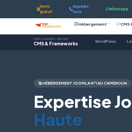
Devis
Appelez-
WhatsApp
gratuit
nous
Hébergement
CMS 
DÉPLOIEMENT RAPIDE
WordPress
La
CMS & Frameworks
🚀 HÉBERGEMENT JOOMLA N°1 AU CAMEROUN
Expertise J
Haute