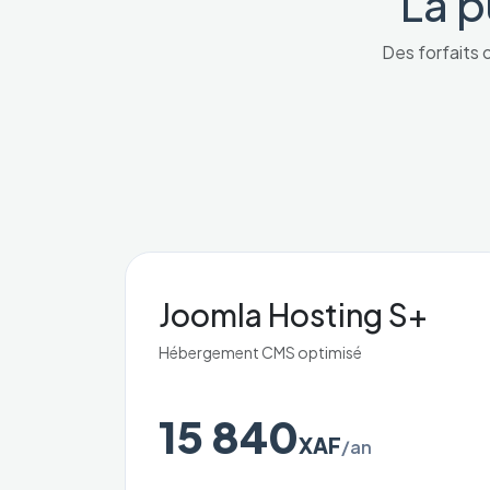
La p
Des forfaits o
Joomla Hosting S+
Hébergement CMS optimisé
15 840
XAF
/an