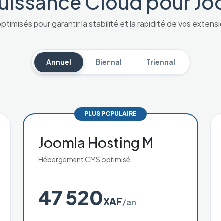
uissance Cloud pour J
ptimisés pour garantir la stabilité et la rapidité de vos extens
Annuel
Biennal
Triennal
PLUS POPULAIRE
Joomla Hosting M
Hébergement CMS optimisé
47 520
XAF
/an