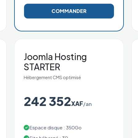
COMMANDER
Joomla Hosting
STARTER
Hébergement CMS optimisé
242 352
XAF
/an
Espace disque : 350Go
Site hébergé : 30