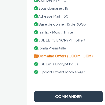
Compte FTP : 10
Sous domaine : 15
Adresse Mail : 150
Base de donné : 15 de 30Go
Traffic / Mois : Illimité
SSL LET'S ENCRYPT : offert
Jomla Préinstallé
Domaine Offert (..COM, ..CM)
SSL Let's Encrypt Inclus
Support Expert Joomla 24/7
COMMANDER