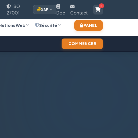
ISO
0
XAF
27001
Doc
Contact
lutions Web
Sécurité
PANEL
COMMENCER