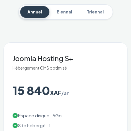
Annuel
Biennal
Triennal
Joomla Hosting S+
Hébergement CMS optimisé
15 840
XAF
/an
Espace disque : 5Go
Site hébergé : 1