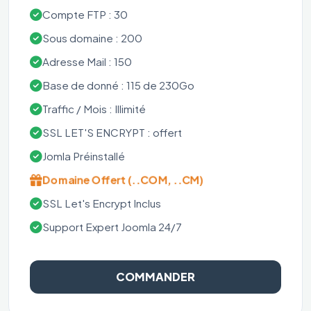
Compte FTP : 30
Sous domaine : 200
Adresse Mail : 150
Base de donné : 115 de 230Go
Traffic / Mois : Illimité
SSL LET'S ENCRYPT : offert
Jomla Préinstallé
Domaine Offert (..COM, ..CM)
SSL Let's Encrypt Inclus
Support Expert Joomla 24/7
COMMANDER