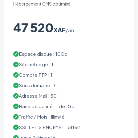
Hébergement CMS optimisé
47 520
XAF
/an
Espace disque : 10Go
Site hébergé : 1
Compte FTP : 1
Sous domaine : 1
Adresse Mail : 50
Base de donné : 1 de 1Go
Traffic / Mois : Illimité
SSL LET'S ENCRYPT : offert
Jomla Préinstallé