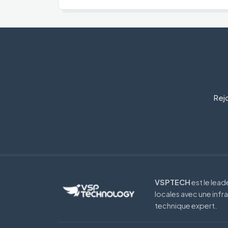
Rejo
VSPTECH
est le lea
locales avec une infr
technique expert.