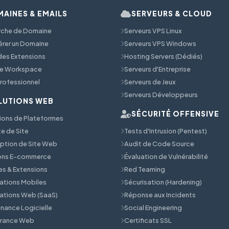
AINES & EMAILS
SERVEURS & CLOUD
rche de Domaine
Serveurs VPS Linux
érer un Domaine
Serveurs VPS Windows
 des Extensions
Hosting Servers (Dédiés)
e Workspace
Serveurs d'Entreprise
Professionnel
Serveurs de Jeux
Serveurs Développeurs
LUTIONS WEB
SÉCURITÉ OFFENSIVE
ions de Plateformes
e de Site
Tests d'Intrusion (Pentest)
tion de Site Web
Audit de Code Source
ions E-commerce
Évaluation de Vulnérabilité
s & Extensions
Red Teaming
ations Mobiles
Sécurisation (Hardening)
ations Web (SaaS)
Réponse aux Incidents
nance Logicielle
Social Engineering
érance Web
Certificats SSL