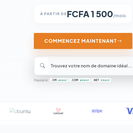
FCFA 1 500
À PARTIR DE
/mois
COMMENCEZ MAINTENANT
Populaire :
.CM
.COM
.NET
4 500 F
8 500 F
9 500 F