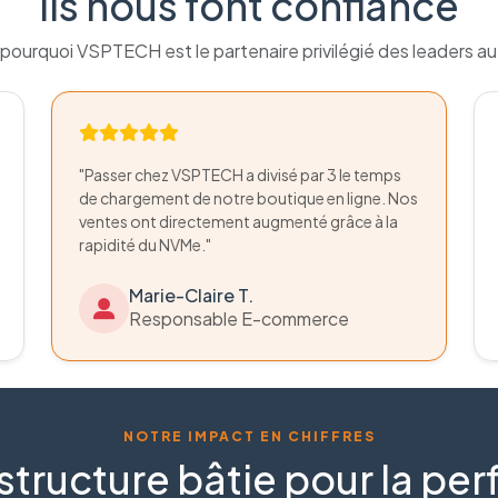
Ils nous font confiance
pourquoi VSPTECH est le partenaire privilégié des leaders a
"Passer chez VSPTECH a divisé par 3 le temps
de chargement de notre boutique en ligne. Nos
ventes ont directement augmenté grâce à la
rapidité du NVMe."
Marie-Claire T.
Responsable E-commerce
NOTRE IMPACT EN CHIFFRES
structure bâtie pour la p