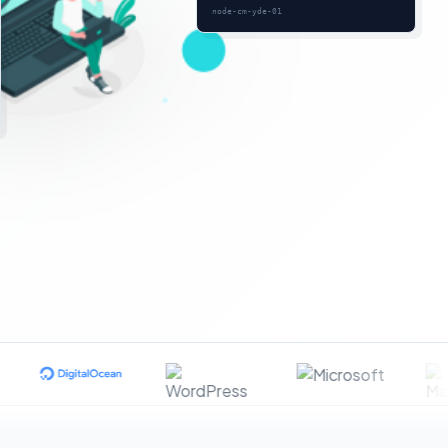
node-cm-yde-01