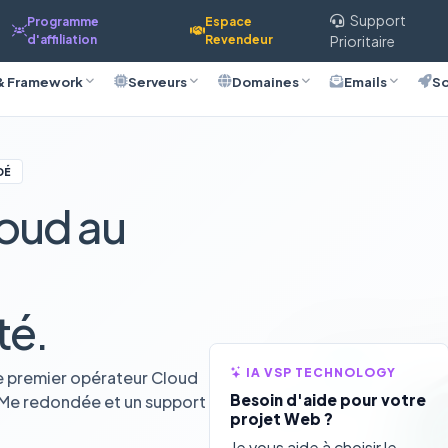
Support
Programme
Espace
d'affiliation
Revendeur
Prioritaire
& Framework
Serveurs
Domaines
Emails
So
DÉ
oud au
té.
IA VSP TECHNOLOGY
e premier opérateur Cloud
Besoin d'aide pour votre
VMe redondée et un support
projet Web ?
Je vous aide à choisir le