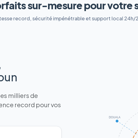
orfaits sur-mesure pour votre 
tesse record, sécurité impénétrable et support local 24h/
,
roun
s milliers de
tence record pour vos
DOUALA