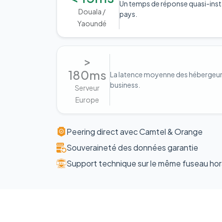
Un temps de réponse quasi-inst
Douala /
pays.
Yaoundé
>
180ms
La latence moyenne des hébergeurs 
business.
Serveur
Europe
Peering direct avec Camtel & Orange
Souveraineté des données garantie
Support technique sur le même fuseau hor