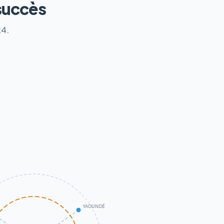
succès
24.
YAOUNDÉ