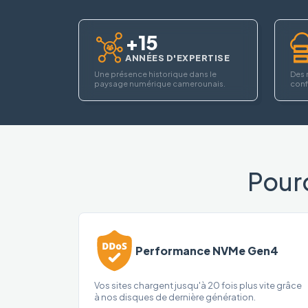
+15
ANNÉES D'EXPERTISE
Une présence historique dans le
Des 
paysage numérique camerounais.
confi
Pour
Performance NVMe Gen4
Vos sites chargent jusqu'à 20 fois plus vite grâce
à nos disques de dernière génération.