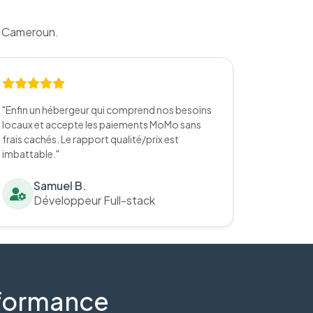
u Cameroun.
"Enfin un hébergeur qui comprend nos besoins
locaux et accepte les paiements MoMo sans
frais cachés. Le rapport qualité/prix est
imbattable."
Samuel B.
Développeur Full-stack
erformance