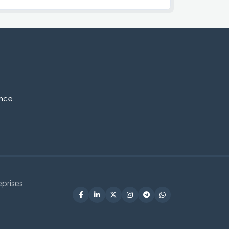
ance.
eprises