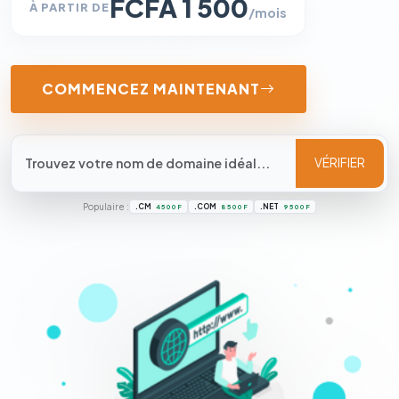
FCFA 1 500
À PARTIR DE
/mois
COMMENCEZ MAINTENANT
VÉRIFIER
Populaire :
.CM
.COM
.NET
4 500 F
8 500 F
9 500 F