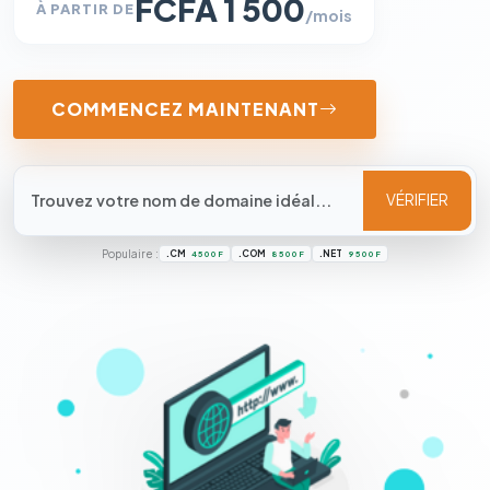
FCFA 1 500
À PARTIR DE
/mois
COMMENCEZ MAINTENANT
VÉRIFIER
Populaire :
.CM
.COM
.NET
4 500 F
8 500 F
9 500 F