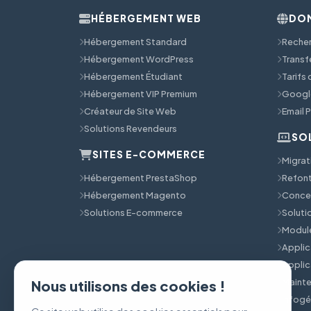
HÉBERGEMENT WEB
DOM
Hébergement Standard
Reche
Hébergement WordPress
Transf
Hébergement Étudiant
Tarifs
Hébergement VIP Premium
Googl
Créateur de Site Web
Email 
Solutions Revendeurs
SO
SITES E-COMMERCE
Migrat
Hébergement PrestaShop
Refont
Hébergement Magento
Concep
Solutions E-commerce
Solut
Module
Applic
Applic
Mainte
Nous utilisons des cookies !
Infog