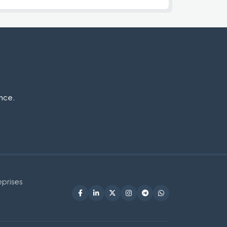
ance.
eprises