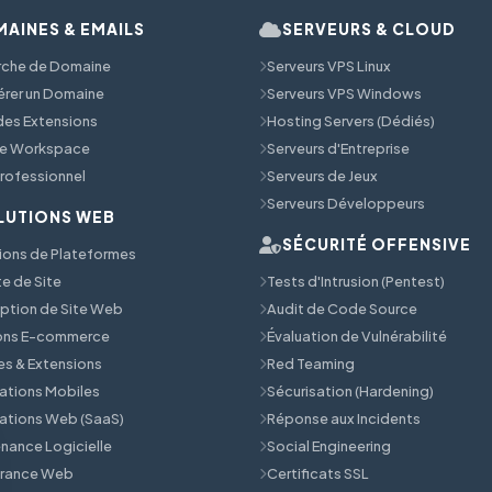
AINES & EMAILS
SERVEURS & CLOUD
rche de Domaine
Serveurs VPS Linux
érer un Domaine
Serveurs VPS Windows
 des Extensions
Hosting Servers (Dédiés)
e Workspace
Serveurs d'Entreprise
Professionnel
Serveurs de Jeux
Serveurs Développeurs
LUTIONS WEB
SÉCURITÉ OFFENSIVE
ions de Plateformes
e de Site
Tests d'Intrusion (Pentest)
tion de Site Web
Audit de Code Source
ions E-commerce
Évaluation de Vulnérabilité
s & Extensions
Red Teaming
ations Mobiles
Sécurisation (Hardening)
ations Web (SaaS)
Réponse aux Incidents
nance Logicielle
Social Engineering
érance Web
Certificats SSL