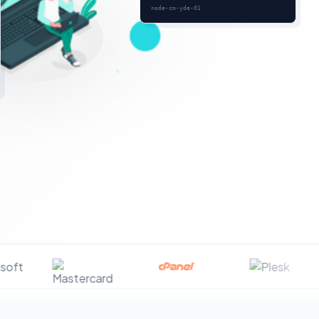
node-cm-yde-01