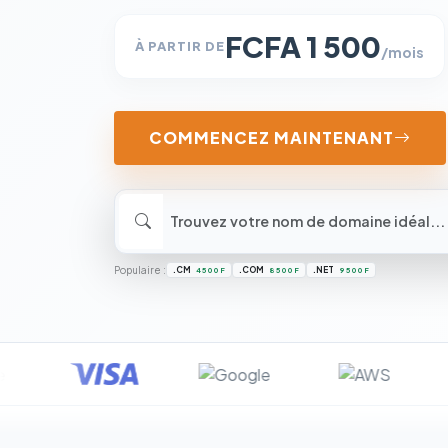
FCFA 1 500
À PARTIR DE
/mois
COMMENCEZ MAINTENANT
Populaire :
.CM
.COM
.NET
4 500 F
8 500 F
9 500 F