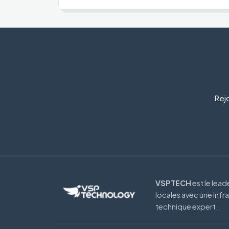
Rejo
VSPTECH
est le lea
locales avec une infr
technique expert.