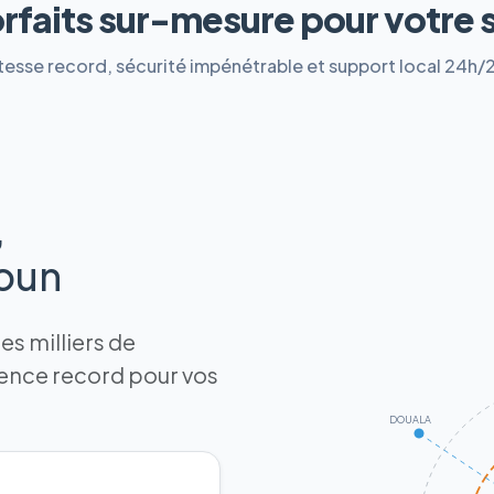
orfaits sur-mesure pour votre 
tesse record, sécurité impénétrable et support local 24h/
,
roun
s milliers de
tence record pour vos
DOUALA