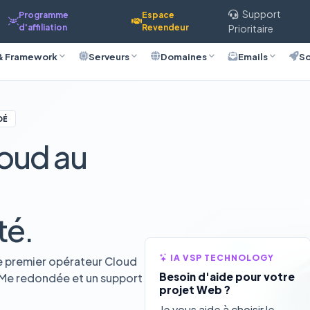
Support
Programme
Espace
d'affiliation
Revendeur
Prioritaire
& Framework
Serveurs
Domaines
Emails
So
DÉ
oud au
té.
IA VSP TECHNOLOGY
e premier opérateur Cloud
Besoin d'aide pour votre
VMe redondée et un support
projet Web ?
Je vous aide à choisir le