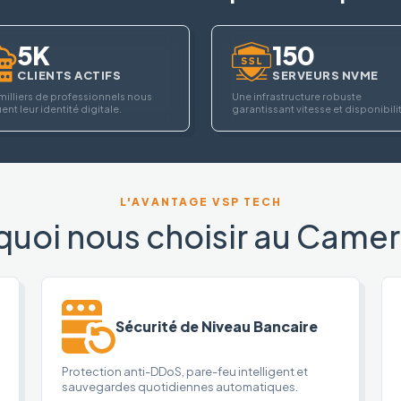
5K
150
CLIENTS ACTIFS
SERVEURS NVME
milliers de professionnels nous
Une infrastructure robuste
ent leur identité digitale.
garantissant vitesse et disponibili
L'AVANTAGE VSP TECH
quoi nous choisir au Camer
Sécurité de Niveau Bancaire
Protection anti-DDoS, pare-feu intelligent et
sauvegardes quotidiennes automatiques.