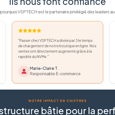
Ils nous font confiance
pourquoi VSPTECH est le partenaire privilégié des leaders a
"Passer chez VSPTECH a divisé par 3 le temps
de chargement de notre boutique en ligne. Nos
ventes ont directement augmenté grâce à la
rapidité du NVMe."
Marie-Claire T.
Responsable E-commerce
NOTRE IMPACT EN CHIFFRES
structure bâtie pour la p