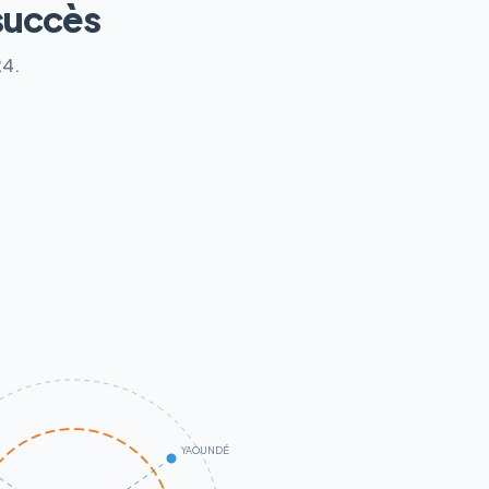
succès
24.
YAOUNDÉ