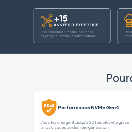
+15
ANNÉES D'EXPERTISE
Une présence historique dans le
Des 
paysage numérique camerounais.
confi
Pour
Performance NVMe Gen4
Vos sites chargent jusqu'à 20 fois plus vite grâce
à nos disques de dernière génération.