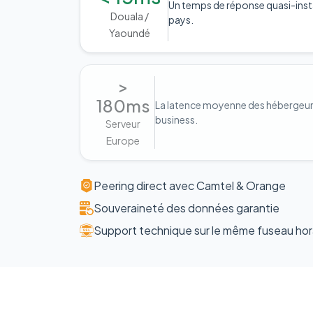
Un temps de réponse quasi-inst
Douala /
pays.
Yaoundé
>
180ms
La latence moyenne des hébergeurs 
business.
Serveur
Europe
Peering direct avec Camtel & Orange
Souveraineté des données garantie
Support technique sur le même fuseau hor