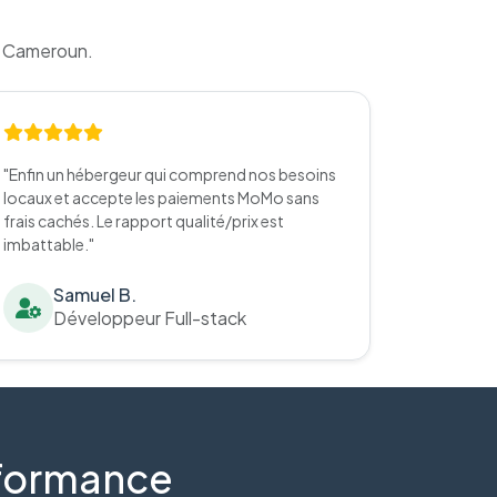
u Cameroun.
"Enfin un hébergeur qui comprend nos besoins
locaux et accepte les paiements MoMo sans
frais cachés. Le rapport qualité/prix est
imbattable."
Samuel B.
Développeur Full-stack
erformance