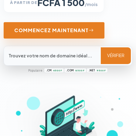
FCFA 1 500
À PARTIR DE
/mois
COMMENCEZ MAINTENANT
VÉRIFIER
Populaire :
.CM
.COM
.NET
4 500 F
8 500 F
9 500 F