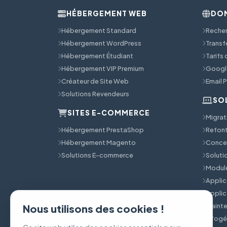
HÉBERGEMENT WEB
DOM
Hébergement Standard
Reche
Hébergement WordPress
Transf
Hébergement Étudiant
Tarifs
Hébergement VIP Premium
Googl
Créateur de Site Web
Email 
Solutions Revendeurs
SO
SITES E-COMMERCE
Migrat
Hébergement PrestaShop
Refont
Hébergement Magento
Concep
Solutions E-commerce
Solut
Module
Applic
Applic
Mainte
Nous utilisons des cookies !
Infog