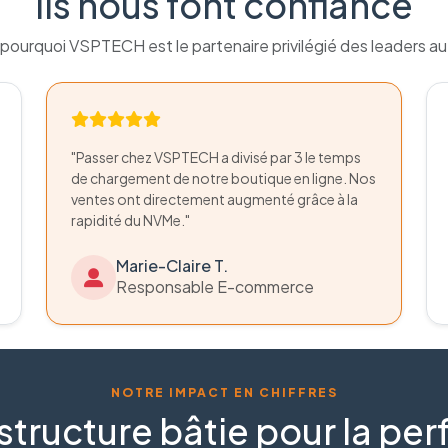
Ils nous font confiance
pourquoi VSPTECH est le partenaire privilégié des leaders a
"Passer chez VSPTECH a divisé par 3 le temps
de chargement de notre boutique en ligne. Nos
ventes ont directement augmenté grâce à la
rapidité du NVMe."
Marie-Claire T.
Responsable E-commerce
NOTRE IMPACT EN CHIFFRES
structure bâtie pour la p