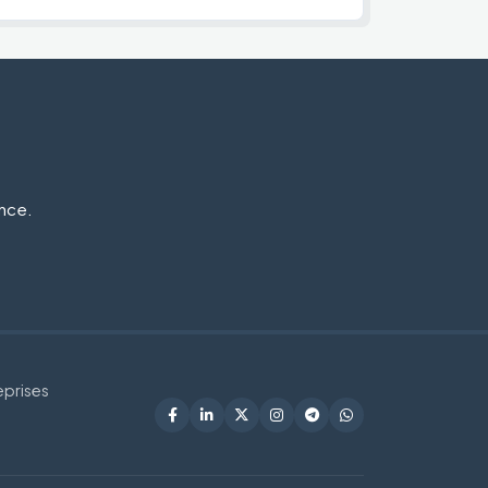
ance.
eprises