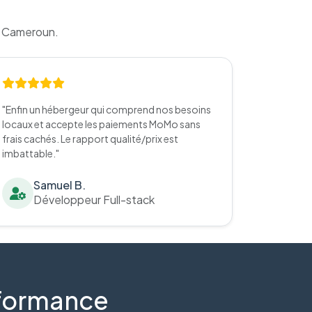
u Cameroun.
"Enfin un hébergeur qui comprend nos besoins
locaux et accepte les paiements MoMo sans
frais cachés. Le rapport qualité/prix est
imbattable."
Samuel B.
Développeur Full-stack
erformance