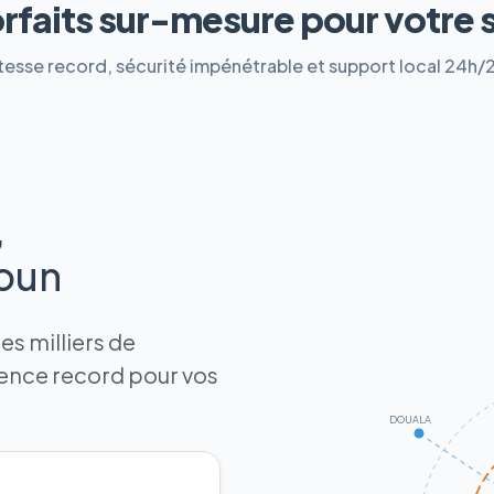
orfaits sur-mesure pour votre 
tesse record, sécurité impénétrable et support local 24h/
,
roun
s milliers de
tence record pour vos
DOUALA