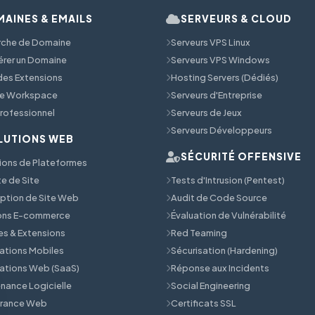
AINES & EMAILS
SERVEURS & CLOUD
rche de Domaine
Serveurs VPS Linux
érer un Domaine
Serveurs VPS Windows
 des Extensions
Hosting Servers (Dédiés)
e Workspace
Serveurs d'Entreprise
Professionnel
Serveurs de Jeux
Serveurs Développeurs
LUTIONS WEB
SÉCURITÉ OFFENSIVE
ions de Plateformes
e de Site
Tests d'Intrusion (Pentest)
tion de Site Web
Audit de Code Source
ions E-commerce
Évaluation de Vulnérabilité
s & Extensions
Red Teaming
ations Mobiles
Sécurisation (Hardening)
ations Web (SaaS)
Réponse aux Incidents
nance Logicielle
Social Engineering
érance Web
Certificats SSL