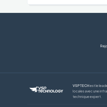
Rejo
VSPTECH
est le lea
locales avec une infr
technique expert.