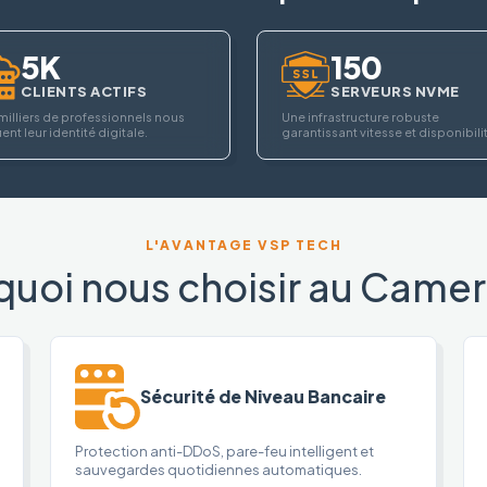
5K
150
CLIENTS ACTIFS
SERVEURS NVME
milliers de professionnels nous
Une infrastructure robuste
ent leur identité digitale.
garantissant vitesse et disponibili
L'AVANTAGE VSP TECH
quoi nous choisir au Camer
Sécurité de Niveau Bancaire
Protection anti-DDoS, pare-feu intelligent et
sauvegardes quotidiennes automatiques.