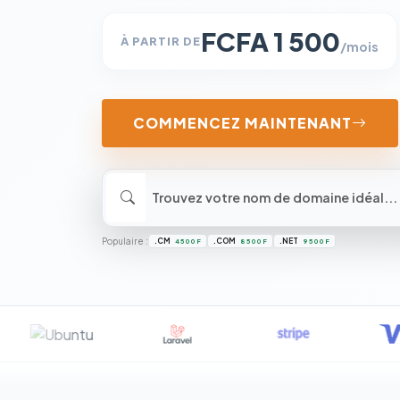
FCFA 1 500
À PARTIR DE
/mois
COMMENCEZ MAINTENANT
Populaire :
.CM
.COM
.NET
4 500 F
8 500 F
9 500 F