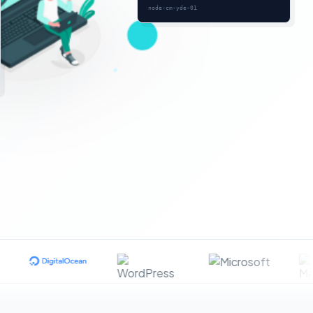
node-cm-yde-01