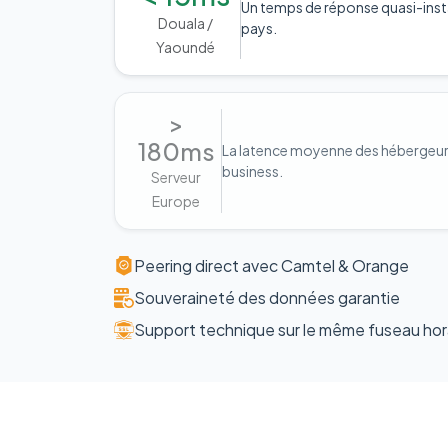
Un temps de réponse quasi-inst
Douala /
pays.
Yaoundé
>
180ms
La latence moyenne des hébergeurs 
business.
Serveur
Europe
Peering direct avec Camtel & Orange
Souveraineté des données garantie
Support technique sur le même fuseau hor