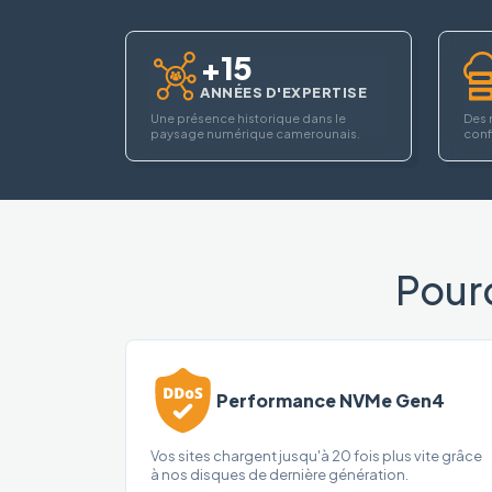
+15
ANNÉES D'EXPERTISE
Une présence historique dans le
Des 
paysage numérique camerounais.
confi
Pour
Performance NVMe Gen4
Vos sites chargent jusqu'à 20 fois plus vite grâce
à nos disques de dernière génération.