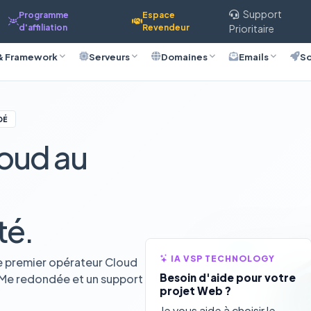
Support
Programme
Espace
d'affiliation
Revendeur
Prioritaire
& Framework
Serveurs
Domaines
Emails
So
DÉ
oud au
té.
IA VSP TECHNOLOGY
e premier opérateur Cloud
Besoin d'aide pour votre
VMe redondée et un support
projet Web ?
Je vous aide à choisir le