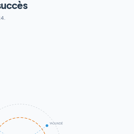
succès
24.
YAOUNDÉ