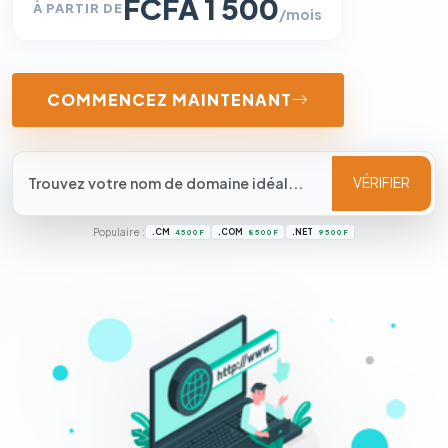
FCFA 1 500
À PARTIR DE
/mois
COMMENCEZ MAINTENANT
VÉRIFIER
Populaire :
.CM
.COM
.NET
4 500 F
8 500 F
9 500 F