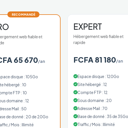
RECOMMANDÉ
EXPERT
RO
Hébergement web fiable et
ergement web fiable et
rapide
ide
FCFA 81 180
CFA 65 670
/an
/an
Espace disque : 120Go
space disque : 105Go
Site hébergé : 12
te hébergé : 10
Compte FTP : 12
ompte FTP : 10
Sous domaine : 20
ous domaine : 12
Adresse Mail : 70
resse Mail : 50
Base de donné : 35 de 35G
ase de donné : 20 de 20Go
Traffic / Mois : Illimité
affic / Mois : Illimité