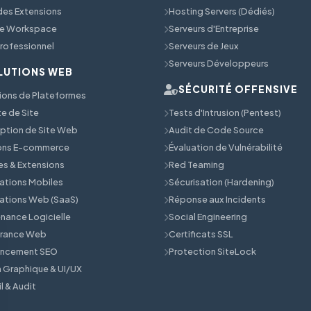
 des Extensions
Hosting Servers (Dédiés)
e Workspace
Serveurs d'Entreprise
Professionnel
Serveurs de Jeux
Serveurs Développeurs
LUTIONS WEB
SÉCURITÉ OFFENSIVE
ions de Plateformes
e de Site
Tests d'Intrusion (Pentest)
tion de Site Web
Audit de Code Source
ions E-commerce
Évaluation de Vulnérabilité
s & Extensions
Red Teaming
ations Mobiles
Sécurisation (Hardening)
ations Web (SaaS)
Réponse aux Incidents
nance Logicielle
Social Engineering
érance Web
Certificats SSL
encement SEO
Protection SiteLock
 Graphique & UI/UX
l & Audit