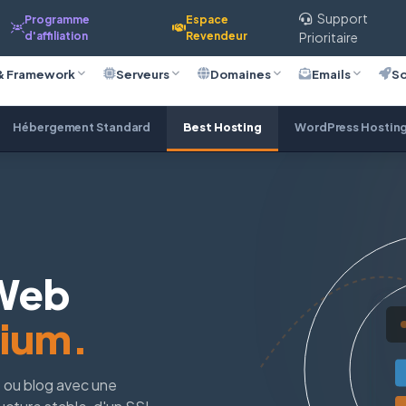
Support
Programme
Espace
d'affiliation
Revendeur
Prioritaire
& Framework
Serveurs
Domaines
Emails
So
Hébergement Standard
Best Hosting
WordPress Hostin
Web
mium.
ne ou blog avec une