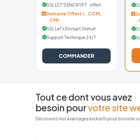
SSL LET'S ENCRYPT : offert
S
Domaine Offert (..COM,
D
..CM)
.
SSL Let's Encrypt Gratuit
SS
Support Technique 24/7
S
COMMANDER
Tout ce dont vous avez
besoin pour
votre site w
Découvrez nos avantages exclusifs pour booster v