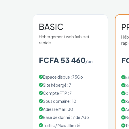
BASIC
P
Hébergement web fiable et
Héb
rapide
rap
FCFA 53 460
F
/an
Espace disque : 75Go
E
Site hébergé : 7
Si
Compte FTP : 7
C
Sous domaine : 10
S
Adresse Mail : 30
Ad
Base de donné : 7 de 7Go
B
Traffic / Mois : Illimité
Tr