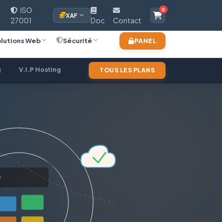
ISO
0
XAF
27001
Doc
Contact
lutions Web
Sécurité
PANEL
g
V.I.P Hosting
Revendeur Web
Website Builder
TOUS LES PLANS