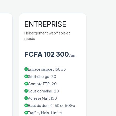
ENTREPRISE
Hébergement web fiable et
rapide
FCFA 102 300
/an
Espace disque : 150Go
Site hébergé : 20
Compte FTP : 20
Sous domaine : 20
Adresse Mail : 100
o
Base de donné : 50 de 50Go
Traffic / Mois : Illimité