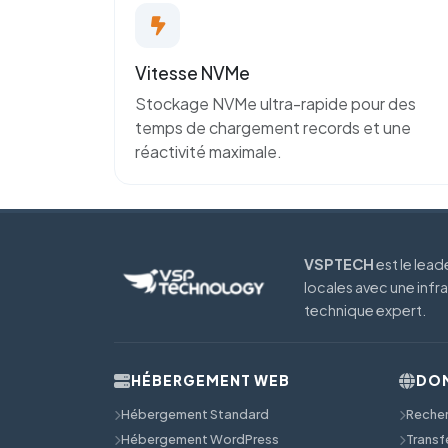
Vitesse NVMe
Stockage NVMe ultra-rapide pour des
temps de chargement records et une
réactivité maximale.
VSPTECH
est le lea
locales avec une infr
technique expert.
HÉBERGEMENT WEB
DOM
Hébergement Standard
Reche
Hébergement WordPress
Transf