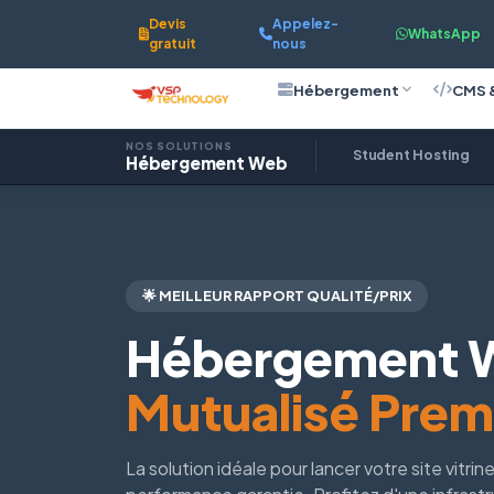
Devis
Appelez-
WhatsApp
gratuit
nous
Hébergement
CMS 
NOS SOLUTIONS
Student Hosting
Hébergement Web
🌟 MEILLEUR RAPPORT QUALITÉ/PRIX
Hébergement 
Mutualisé Pre
La solution idéale pour lancer votre site vitri