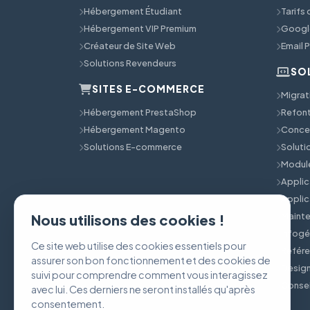
Hébergement Étudiant
Tarifs
Hébergement VIP Premium
Googl
Créateur de Site Web
Email 
Solutions Revendeurs
SO
SITES E-COMMERCE
Migrat
Hébergement PrestaShop
Refont
Hébergement Magento
Concep
Solutions E-commerce
Solut
Module
Applic
Applic
Mainte
Nous utilisons des cookies !
Infog
Ce site web utilise des cookies essentiels pour
Référ
assurer son bon fonctionnement et des cookies de
Design
suivi pour comprendre comment vous interagissez
Consei
avec lui. Ces derniers ne seront installés qu'après
consentement.