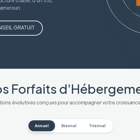
ucture stable, d'un SSL
 Cameroun.
SEIL GRATUIT
s Forfaits d'Hébergem
tions évolutives conçues pour accompagner votre croissance 
Annuel
Biennal
Triennal