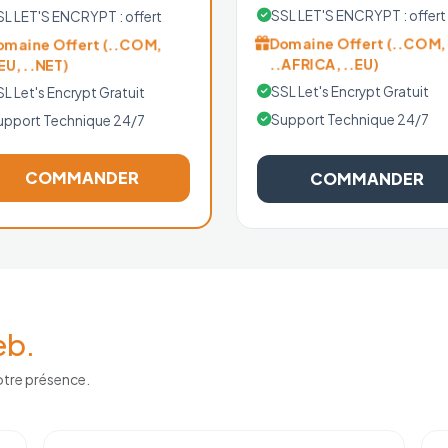
SSL LET'S ENCRYPT : offert
SL LET'S ENCRYPT : offert
Domaine Offert (..COM,
omaine Offert (..COM,
..AFRICA, ..EU)
.EU, ..NET)
SSL Let's Encrypt Gratuit
L Let's Encrypt Gratuit
Support Technique 24/7
upport Technique 24/7
COMMANDER
COMMANDER
eb.
otre présence.