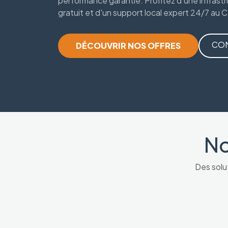
performance garantie. Profitez d'une infrastr
gratuit et d'un support local expert 24/7 au
CON
DÉCOUVRIR NOS OFFRES
No
Des solu