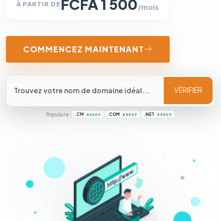
FCFA 1 500
À PARTIR DE
/mois
COMMENCEZ MAINTENANT
VÉRIFIER
Populaire :
.CM
.COM
.NET
4 500 F
8 500 F
9 500 F