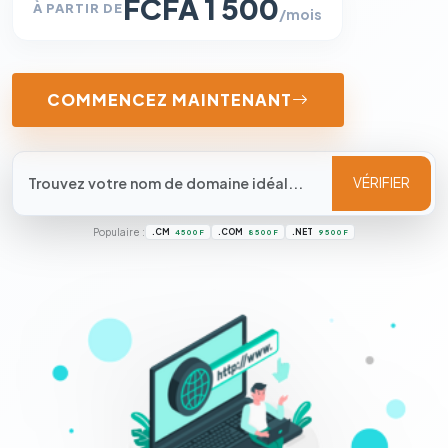
FCFA 1 500
À PARTIR DE
/mois
COMMENCEZ MAINTENANT
VÉRIFIER
Populaire :
.CM
.COM
.NET
4 500 F
8 500 F
9 500 F