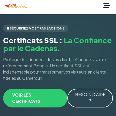
🔒 SÉCURISEZ VOS TRANSACTIONS
Certificats SSL :
La Confiance
par le Cadenas.
Protégez les données de vos clients et boostez votre
référencement Google. Un certificat SSL est
indispensable pour transformer vos visiteurs en clients
fidèles au Cameroun.
BESOIN D'AIDE
VOIR LES
?
CERTIFICATS