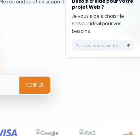
Besoin d'aide pour votre
VMe redondée et un support
projet Web ?
Je vous aide à choisir le
serveur idéal pour vos
besoins.
Posez votre question ici...
VÉRIFIER