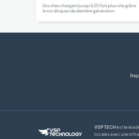
Vos sites chargent jusqu'à 20 fois plus vite grâce
à nos disques de dernière génération.
Rejo
VSPTECH
est le lea
locales avec une infr