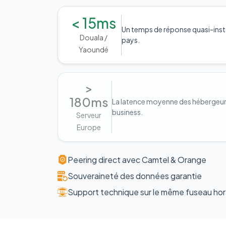
< 15ms
Un temps de réponse quasi-inst
Douala /
pays.
Yaoundé
>
180ms
La latence moyenne des hébergeurs 
business.
Serveur
Europe
Peering direct avec Camtel & Orange
Souveraineté des données garantie
Support technique sur le même fuseau hor