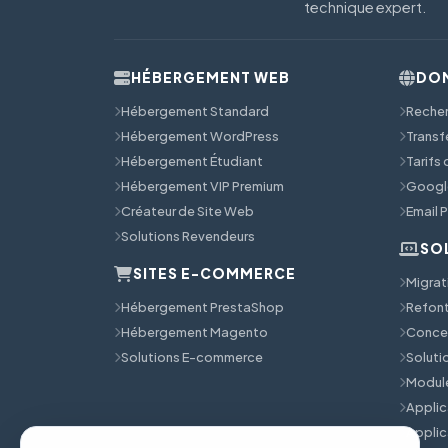
technique expert.
HÉBERGEMENT WEB
DOM
Hébergement Standard
Reche
Hébergement WordPress
Transf
Hébergement Étudiant
Tarifs
Hébergement VIP Premium
Googl
Créateur de Site Web
Email 
Solutions Revendeurs
SO
SITES E-COMMERCE
Migrat
Hébergement PrestaShop
Refont
Hébergement Magento
Concep
Solutions E-commerce
Solut
Module
Applic
Applic