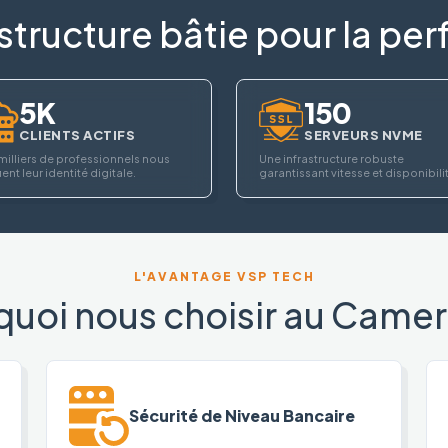
structure bâtie pour la p
5K
150
CLIENTS ACTIFS
SERVEURS NVME
milliers de professionnels nous
Une infrastructure robuste
ent leur identité digitale.
garantissant vitesse et disponibili
L'AVANTAGE VSP TECH
quoi nous choisir au Camer
Sécurité de Niveau Bancaire