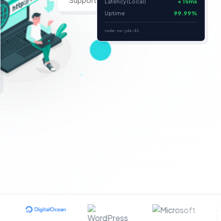
Latency (Local)
< 15ms
Uptime
99.99%
node-cm-yde-01