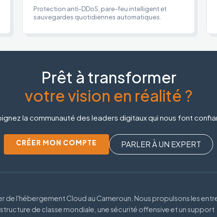
Protection anti-DDoS, pare-feu intelligent et
sauvegardes quotidiennes automatiques.
Prêt à transformer
votre vision en réalité ?
ignez la communauté des leaders digitaux qui nous font confi
CRÉER MON COMPTE
PARLER À UN EXPERT
der de l'hébergement Cloud au Cameroun. Nous propulsons les entr
astructure de classe mondiale, une sécurité offensive et un support