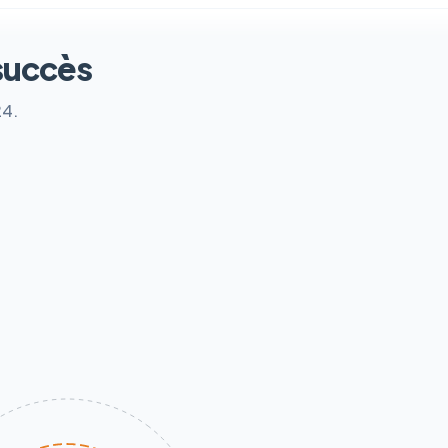
succès
24.