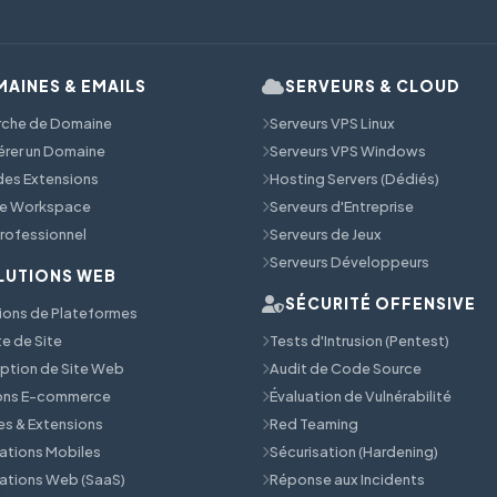
AINES & EMAILS
SERVEURS & CLOUD
rche de Domaine
Serveurs VPS Linux
érer un Domaine
Serveurs VPS Windows
 des Extensions
Hosting Servers (Dédiés)
e Workspace
Serveurs d'Entreprise
Professionnel
Serveurs de Jeux
Serveurs Développeurs
LUTIONS WEB
SÉCURITÉ OFFENSIVE
ions de Plateformes
e de Site
Tests d'Intrusion (Pentest)
tion de Site Web
Audit de Code Source
ions E-commerce
Évaluation de Vulnérabilité
s & Extensions
Red Teaming
ations Mobiles
Sécurisation (Hardening)
ations Web (SaaS)
Réponse aux Incidents