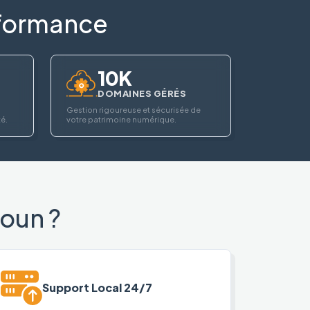
erformance
10K
DOMAINES GÉRÉS
Gestion rigoureuse et sécurisée de
té.
votre patrimoine numérique.
oun ?
Support Local 24/7