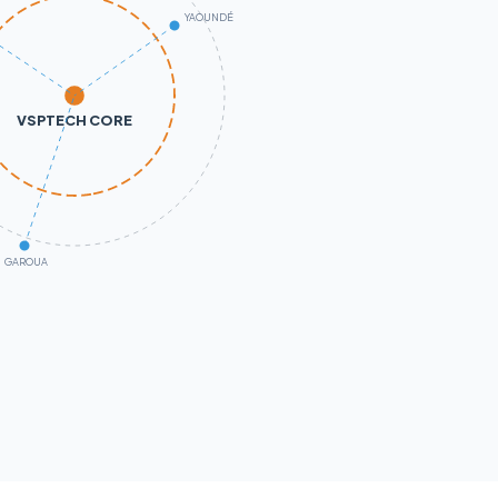
YAOUNDÉ
VSPTECH CORE
GAROUA