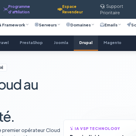
Support
Programme
Espace
d'affiliation
Revendeur
Prioritaire
& Framework
Serveurs
Domaines
Emails
So
ravel
PrestaShop
Joomla
Drupal
Magento
DÉ
oud au
té.
IA VSP TECHNOLOGY
e premier opérateur Cloud