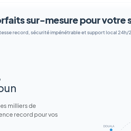
orfaits sur-mesure pour votre 
tesse record, sécurité impénétrable et support local 24h/
,
roun
s milliers de
tence record pour vos
DOUALA