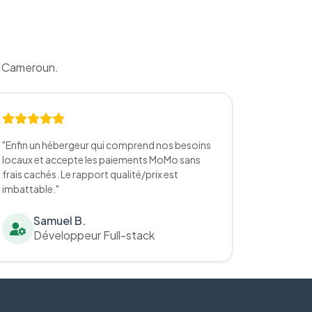
u Cameroun.
"Enfin un hébergeur qui comprend nos besoins
locaux et accepte les paiements MoMo sans
frais cachés. Le rapport qualité/prix est
imbattable."
Samuel B.
Développeur Full-stack