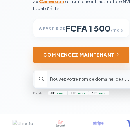
au
Cameroun
offrant une infrastructure N
local d'élite.
FCFA 1 500
À PARTIR DE
/mois
COMMENCEZ MAINTENANT
Populaire :
.CM
.COM
.NET
4 500 F
8 500 F
9 500 F