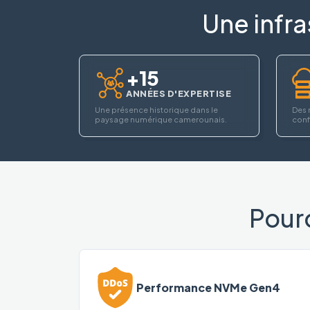
Une infra
+15
ANNÉES D'EXPERTISE
Une présence historique dans le
Des 
paysage numérique camerounais.
confi
Pour
Performance NVMe Gen4