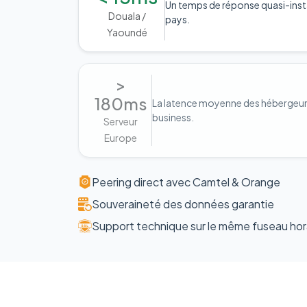
Un temps de réponse quasi-inst
Douala /
pays.
Yaoundé
>
180ms
La latence moyenne des hébergeurs 
business.
Serveur
Europe
Peering direct avec Camtel & Orange
Souveraineté des données garantie
Support technique sur le même fuseau hor