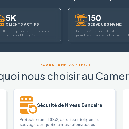
5K
150
CLIENTS ACTIFS
SERVEURS NVME
milliers de professionnels nous
Une infrastructure robuste
ent leur identité digitale.
garantissant vitesse et disponibili
L'AVANTAGE VSP TECH
quoi nous choisir au Camer
Sécurité de Niveau Bancaire
Protection anti-DDoS, pare-feu intelligent et
sauvegardes quotidiennes automatiques.