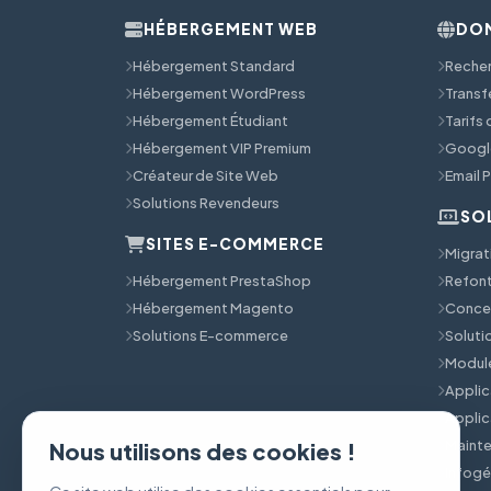
HÉBERGEMENT WEB
DOM
Hébergement Standard
Reche
Hébergement WordPress
Transf
Hébergement Étudiant
Tarifs
Hébergement VIP Premium
Googl
Créateur de Site Web
Email 
Solutions Revendeurs
SO
SITES E-COMMERCE
Migrat
Hébergement PrestaShop
Refont
Hébergement Magento
Concep
Solutions E-commerce
Solut
Module
Applic
Applic
Mainte
Nous utilisons des cookies !
Infog