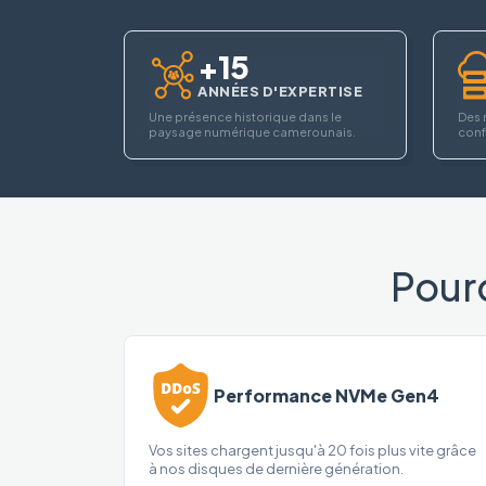
+15
ANNÉES D'EXPERTISE
Une présence historique dans le
Des 
paysage numérique camerounais.
confi
Pour
Performance NVMe Gen4
Vos sites chargent jusqu'à 20 fois plus vite grâce
à nos disques de dernière génération.