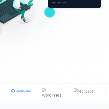
node-cm-yde-01