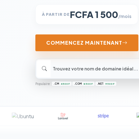
FCFA 1 500
À PARTIR DE
/mois
COMMENCEZ MAINTENANT
Populaire :
.CM
.COM
.NET
4 500 F
8 500 F
9 500 F