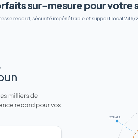
orfaits sur-mesure pour votre 
tesse record, sécurité impénétrable et support local 24h/
,
roun
s milliers de
tence record pour vos
DOUALA