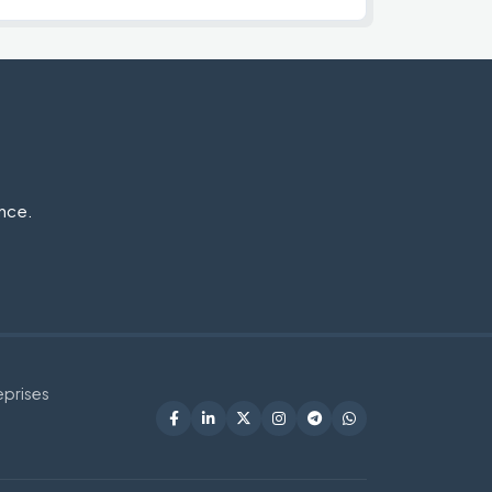
ance.
eprises