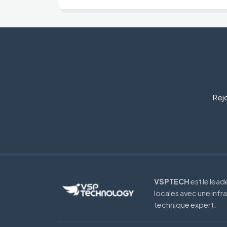
Rejo
VSPTECH
est le lea
locales avec une infr
technique expert.