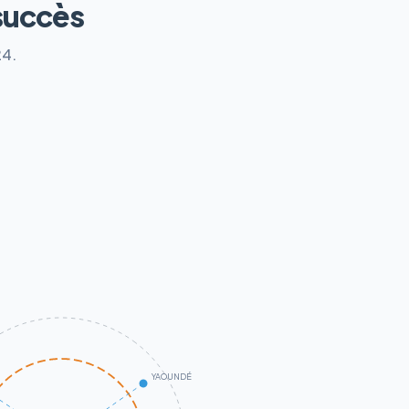
succès
24.
YAOUNDÉ