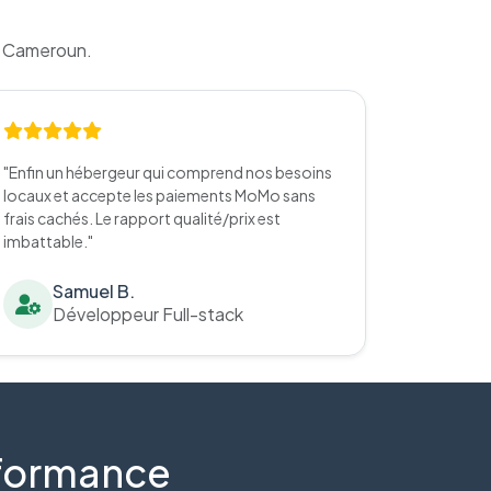
u Cameroun.
"Enfin un hébergeur qui comprend nos besoins
locaux et accepte les paiements MoMo sans
frais cachés. Le rapport qualité/prix est
imbattable."
Samuel B.
Développeur Full-stack
erformance