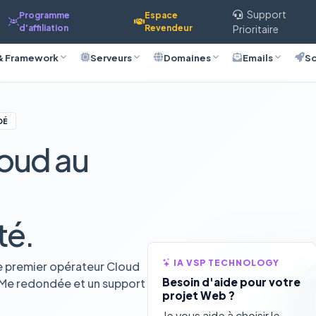
Support
Programme
Espace
d'affiliation
Revendeur
Prioritaire
& Framework
Serveurs
Domaines
Emails
So
DÉ
oud au
té.
IA VSP TECHNOLOGY
e premier opérateur Cloud
Besoin d'aide pour votre
VMe redondée et un support
projet Web ?
Je vous aide à choisir le