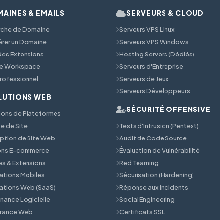
AINES & EMAILS
SERVEURS & CLOUD
rche de Domaine
Serveurs VPS Linux
érer un Domaine
Serveurs VPS Windows
 des Extensions
Hosting Servers (Dédiés)
e Workspace
Serveurs d'Entreprise
Professionnel
Serveurs de Jeux
Serveurs Développeurs
LUTIONS WEB
SÉCURITÉ OFFENSIVE
ions de Plateformes
e de Site
Tests d'Intrusion (Pentest)
tion de Site Web
Audit de Code Source
ions E-commerce
Évaluation de Vulnérabilité
s & Extensions
Red Teaming
ations Mobiles
Sécurisation (Hardening)
ations Web (SaaS)
Réponse aux Incidents
nance Logicielle
Social Engineering
érance Web
Certificats SSL