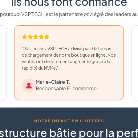
Ils nous font confiance
pourquoi VSPTECH est le partenaire privilégié des leaders a
"Passer chez VSPTECH a divisé par 3 le temps
de chargement de notre boutique en ligne. Nos
ventes ont directement augmenté grâce à la
rapidité du NVMe."
Marie-Claire T.
Responsable E-commerce
NOTRE IMPACT EN CHIFFRES
structure bâtie pour la p