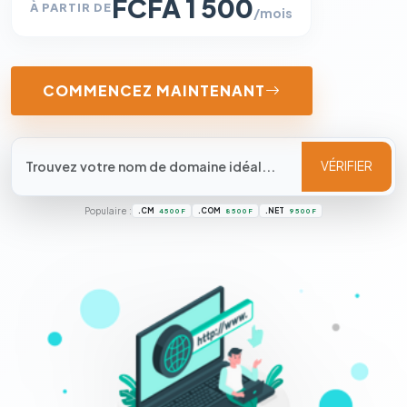
FCFA 1 500
À PARTIR DE
/mois
COMMENCEZ MAINTENANT
VÉRIFIER
Populaire :
.CM
.COM
.NET
4 500 F
8 500 F
9 500 F