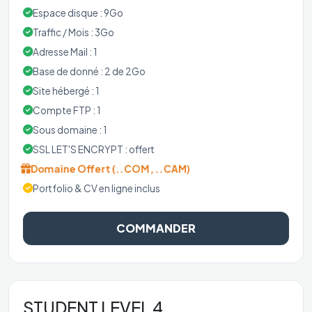
Espace disque : 9Go
Traffic / Mois : 3Go
Adresse Mail : 1
Base de donné : 2 de 2Go
Site hébergé : 1
Compte FTP : 1
Sous domaine : 1
SSL LET'S ENCRYPT : offert
Domaine Offert (..COM, ..CAM)
Portfolio & CV en ligne inclus
COMMANDER
STUDENT LEVEL 4