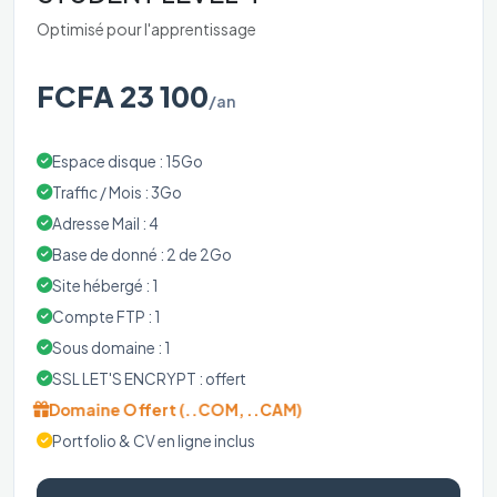
Optimisé pour l'apprentissage
FCFA 23 100
/an
Espace disque : 15Go
Traffic / Mois : 3Go
Adresse Mail : 4
Base de donné : 2 de 2Go
Site hébergé : 1
Compte FTP : 1
Sous domaine : 1
SSL LET'S ENCRYPT : offert
Domaine Offert (..COM, ..CAM)
Portfolio & CV en ligne inclus