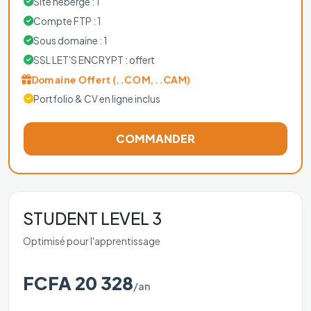
Site hébergé : 1
Compte FTP : 1
Sous domaine : 1
SSL LET'S ENCRYPT : offert
Domaine Offert (..COM, ..CAM)
Portfolio & CV en ligne inclus
COMMANDER
STUDENT LEVEL 3
Optimisé pour l'apprentissage
FCFA 20 328
/an