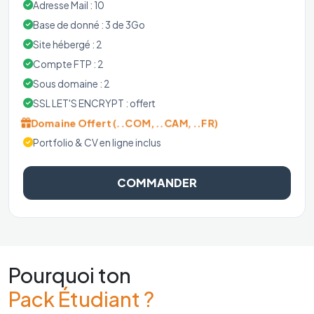
Adresse Mail : 10
Base de donné : 3 de 3Go
Site hébergé : 2
Compte FTP : 2
Sous domaine : 2
SSL LET'S ENCRYPT : offert
Domaine Offert (..COM, ..CAM, ..FR)
Portfolio & CV en ligne inclus
COMMANDER
Pourquoi ton
Pack Étudiant ?