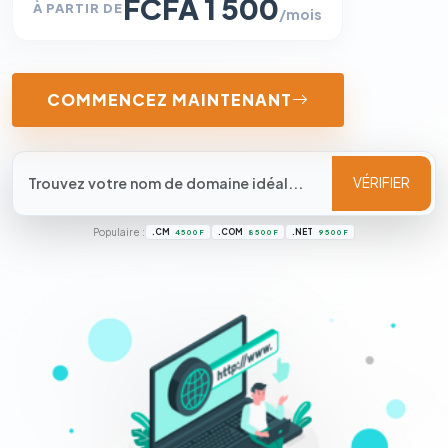
FCFA 1 500
À PARTIR DE
/mois
COMMENCEZ MAINTENANT
VÉRIFIER
Populaire :
.CM
.COM
.NET
4 500 F
8 500 F
9 500 F