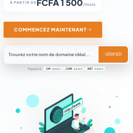
FCFA 1 500
À PARTIR DE
/mois
COMMENCEZ MAINTENANT
VÉRIFIER
Populaire :
.CM
.COM
.NET
4 500 F
8 500 F
9 500 F