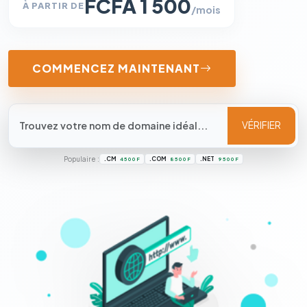
FCFA 1 500
À PARTIR DE
/mois
COMMENCEZ MAINTENANT
VÉRIFIER
Populaire :
.CM
.COM
.NET
4 500 F
8 500 F
9 500 F