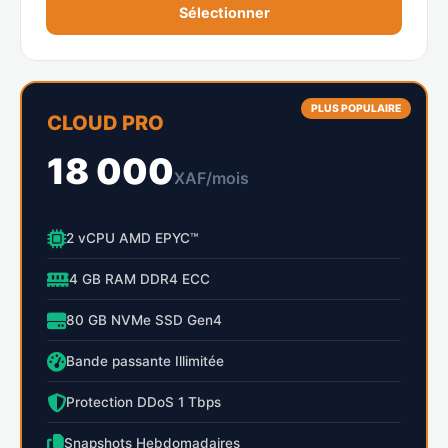
Sélectionner
PLUS POPULAIRE
CLOUD PRO
18 000
XAF/mois
2 vCPU AMD EPYC™
4 GB RAM DDR4 ECC
80 GB NVMe SSD Gen4
Bande passante Illimitée
Protection DDoS 1 Tbps
Snapshots Hebdomadaires