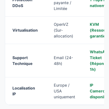
payante /
DDoS
nativeme
Limitée
OpenVZ
KVM
Virtualisation
(Sur-
(Ressour
allocation)
garanties
WhatsApp
Support
Email (24-
Ticket
Technique
48h)
(Réponse
1h)
Europe /
IP
Localisation
USA
Cameroun
IP
uniquement
disponibl