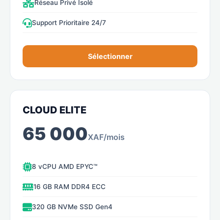
Réseau Privé Isolé
Support Prioritaire 24/7
Sélectionner
CLOUD ELITE
65 000
XAF/mois
8 vCPU AMD EPYC™
16 GB RAM DDR4 ECC
320 GB NVMe SSD Gen4