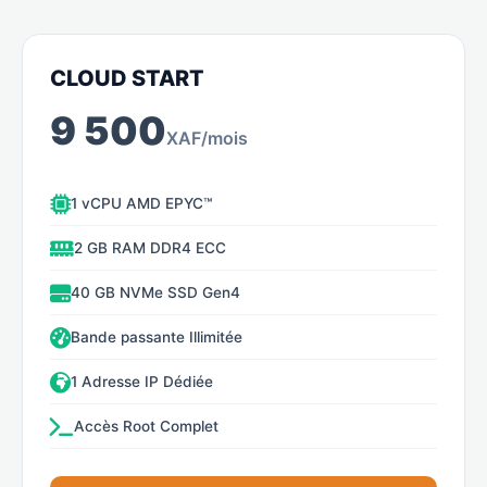
CLOUD START
9 500
XAF/mois
1 vCPU AMD EPYC™
2 GB RAM DDR4 ECC
40 GB NVMe SSD Gen4
Bande passante Illimitée
1 Adresse IP Dédiée
Accès Root Complet