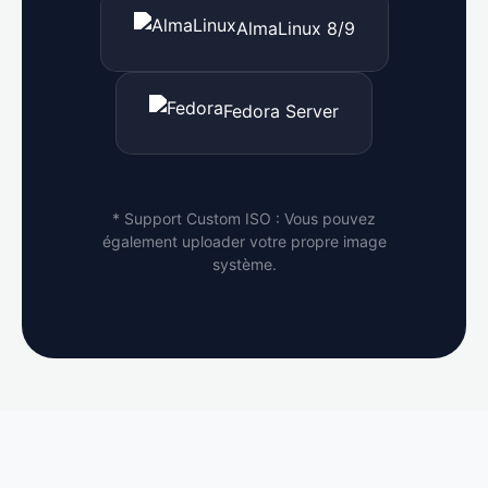
AlmaLinux 8/9
Fedora Server
* Support Custom ISO : Vous pouvez
également uploader votre propre image
système.