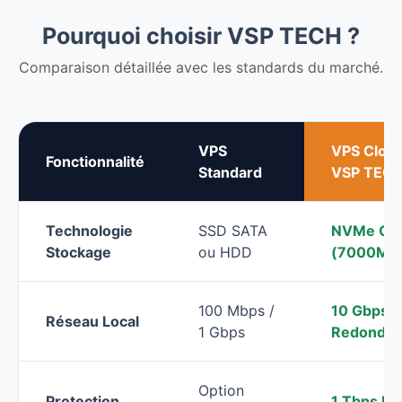
Pourquoi choisir VSP TECH ?
Comparaison détaillée avec les standards du marché.
VPS
VPS Clou
Fonctionnalité
Standard
VSP TEC
Technologie
SSD SATA
NVMe Ge
Stockage
ou HDD
(7000MB/
100 Mbps /
10 Gbps
Réseau Local
1 Gbps
Redondan
Option
Protection
1 Tbps In