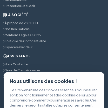
Protection SiteLock
LA SOCIÉTÉ
À propos de VSPTECH
Nos Réalisations
Mentions Légales & CGV
Politique de Confidentialité
Espace Revendeur
ASSISTANCE
Nous Contacter
Base de Connaissances
Support Technique 24/7
Nous utilisons des cookies !
Ce site web utilise des cookies essentiels pour assurer
son bon fonctionnement et des cookies de suivi pour
© 2017 - 2026
VSPTECH
. Tous droits réservés.
comprendre comment vous interagissez avec lui. Ces
CGV & Mentions Légales
Confidentialité
derniers ne seront installés qu'après consentement.