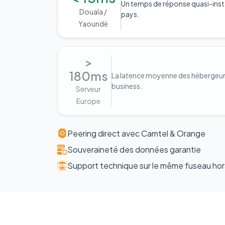
Un temps de réponse quasi-inst
Douala /
pays.
Yaoundé
>
180ms
La latence moyenne des hébergeurs 
business.
Serveur
Europe
Peering direct avec Camtel & Orange
Souveraineté des données garantie
Support technique sur le même fuseau hor