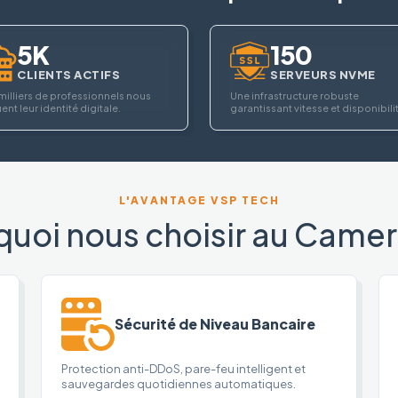
5K
150
CLIENTS ACTIFS
SERVEURS NVME
milliers de professionnels nous
Une infrastructure robuste
ent leur identité digitale.
garantissant vitesse et disponibili
L'AVANTAGE VSP TECH
quoi nous choisir au Camer
Sécurité de Niveau Bancaire
Protection anti-DDoS, pare-feu intelligent et
sauvegardes quotidiennes automatiques.