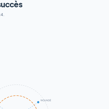
succès
24.
YAOUNDÉ