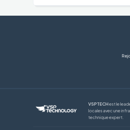
Rejo
VSPTECH
est le lea
locales avec une infr
technique expert.