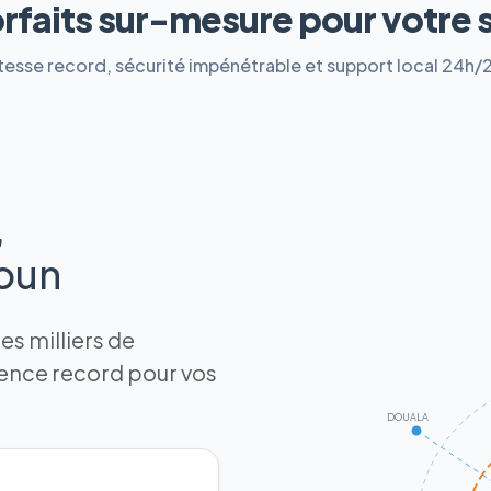
orfaits sur-mesure pour votre 
tesse record, sécurité impénétrable et support local 24h/
,
roun
s milliers de
tence record pour vos
DOUALA