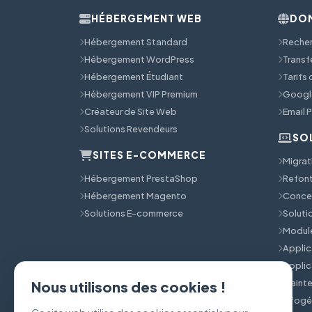
HÉBERGEMENT WEB
DOM
Hébergement Standard
Reche
Hébergement WordPress
Transf
Hébergement Étudiant
Tarifs
Hébergement VIP Premium
Googl
Créateur de Site Web
Email 
Solutions Revendeurs
SO
SITES E-COMMERCE
Migrat
Hébergement PrestaShop
Refont
Hébergement Magento
Concep
Solutions E-commerce
Solut
Module
Applic
Applic
Mainte
Nous utilisons des cookies !
Infog