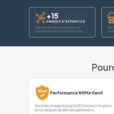
+15
ANNÉES D'EXPERTISE
Une présence historique dans le
Des 
paysage numérique camerounais.
confi
Pour
Performance NVMe Gen4
Vos sites chargent jusqu'à 20 fois plus vite grâce
à nos disques de dernière génération.