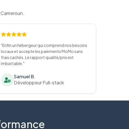
u Cameroun.
"Enfin un hébergeur qui comprend nos besoins
locaux et accepte les paiements MoMo sans
frais cachés. Le rapport qualité/prix est
imbattable."
Samuel B.
Développeur Full-stack
erformance