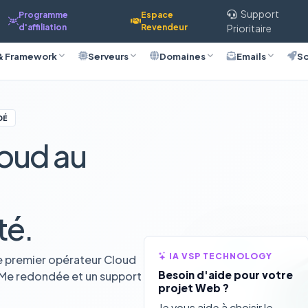
Support
Programme
Espace
d'affiliation
Revendeur
Prioritaire
& Framework
Serveurs
Domaines
Emails
So
DÉ
oud au
té.
IA VSP TECHNOLOGY
e premier opérateur Cloud
Besoin d'aide pour votre
VMe redondée et un support
projet Web ?
Je vous aide à choisir le