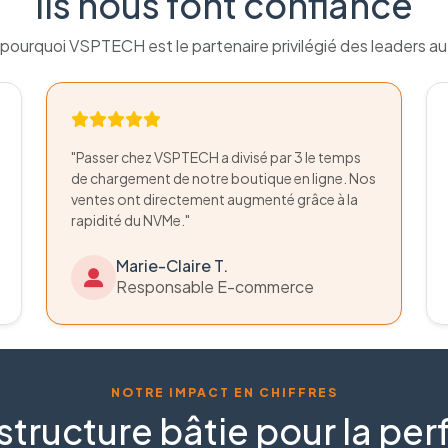
Ils nous font confiance
pourquoi VSPTECH est le partenaire privilégié des leaders a
"Passer chez VSPTECH a divisé par 3 le temps
de chargement de notre boutique en ligne. Nos
ventes ont directement augmenté grâce à la
rapidité du NVMe."
Marie-Claire T.
Responsable E-commerce
NOTRE IMPACT EN CHIFFRES
structure bâtie pour la p