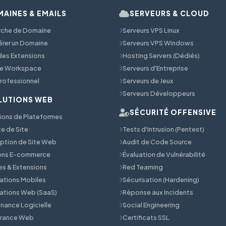
AINES & EMAILS
SERVEURS & CLOUD
rche de Domaine
Serveurs VPS Linux
érer un Domaine
Serveurs VPS Windows
 des Extensions
Hosting Servers (Dédiés)
e Workspace
Serveurs d'Entreprise
Professionnel
Serveurs de Jeux
Serveurs Développeurs
LUTIONS WEB
SÉCURITÉ OFFENSIVE
ions de Plateformes
e de Site
Tests d'Intrusion (Pentest)
tion de Site Web
Audit de Code Source
ions E-commerce
Évaluation de Vulnérabilité
s & Extensions
Red Teaming
ations Mobiles
Sécurisation (Hardening)
ations Web (SaaS)
Réponse aux Incidents
nance Logicielle
Social Engineering
érance Web
Certificats SSL