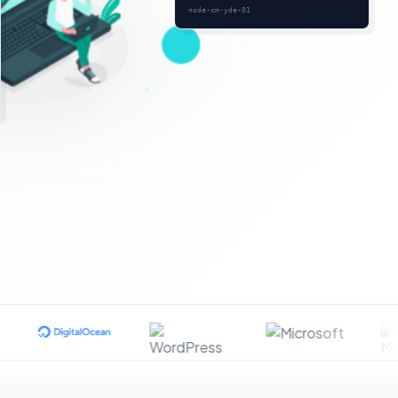
node-cm-yde-01