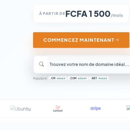
FCFA 1 500
À PARTIR DE
/mois
COMMENCEZ MAINTENANT
Populaire :
.CM
.COM
.NET
4 500 F
8 500 F
9 500 F