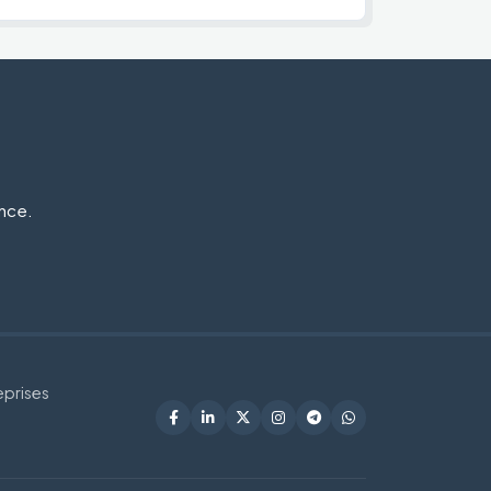
ance.
eprises