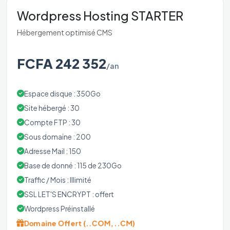
Wordpress Hosting STARTER
Hébergement optimisé CMS
FCFA 242 352
/an
Espace disque : 350Go
Site hébergé : 30
Compte FTP : 30
Sous domaine : 200
Adresse Mail : 150
Base de donné : 115 de 230Go
Traffic / Mois : Illimité
SSL LET'S ENCRYPT : offert
Wordpress Préinstallé
Domaine Offert (..COM, ..CM)