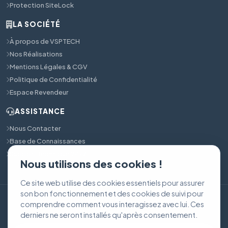
Protection SiteLock
LA SOCIÉTÉ
À propos de VSPTECH
Nos Réalisations
Mentions Légales & CGV
Politique de Confidentialité
Espace Revendeur
ASSISTANCE
Nous Contacter
Base de Connaissances
Support Technique 24/7
Nous utilisons des cookies !
Ce site web utilise des cookies essentiels pour assurer
son bon fonctionnement et des cookies de suivi pour
© 2017 - 2026
VSPTECH
. Tous droits réservés.
comprendre comment vous interagissez avec lui. Ces
CGV & Mentions Légales
Confidentialité
derniers ne seront installés qu'après consentement.