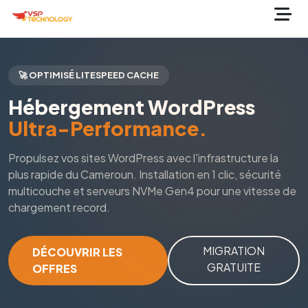
🚀 OPTIMISÉ LITESPEED CACHE
Hébergement WordPress
Ultra-Performance.
Propulsez vos sites WordPress avec l'infrastructure la
plus rapide du Cameroun. Installation en 1 clic, sécurité
multicouche et serveurs NVMe Gen4 pour une vitesse de
chargement record.
MIGRATION
DÉCOUVRIR LES
GRATUITE
OFFRES