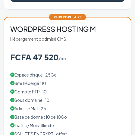
PLUS POPULAIRE
WORDPRESS HOSTING M
Hébergement optimisé CMS
FCFA 47 520
/an
Espace disque : 25Go
Site hébergé : 10
Compte FTP : 10
Sous domaine : 10
Adresse Mail : 25
Base de donné : 10 de 10Go
Traffic / Mois : Illimité
SSL LET'S ENCRYPT : offert