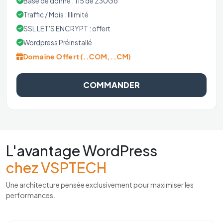
Base de donné : 115 de 230Go
Traffic / Mois : Illimité
SSL LET'S ENCRYPT : offert
Wordpress Préinstallé
Domaine Offert (..COM, ..CM)
COMMANDER
L'avantage WordPress
chez VSPTECH
Une architecture pensée exclusivement pour maximiser les
performances.