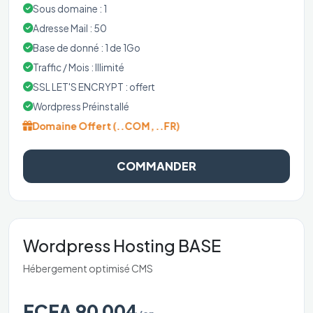
Sous domaine : 1
Adresse Mail : 50
Base de donné : 1 de 1Go
Traffic / Mois : Illimité
SSL LET'S ENCRYPT : offert
Wordpress Préinstallé
Domaine Offert (..COM, ..FR)
COMMANDER
Wordpress Hosting BASE
Hébergement optimisé CMS
FCFA 90 004