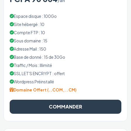
/an
Espace disque : 100Go
Site hébergé : 10
Compte FTP : 10
Sous domaine : 15
Adresse Mail : 150
Base de donné : 15 de 30Go
Traffic / Mois : Illimité
SSL LET'S ENCRYPT : offert
Wordpress Préinstallé
Domaine Offert (..COM, ..CM)
COMMANDER