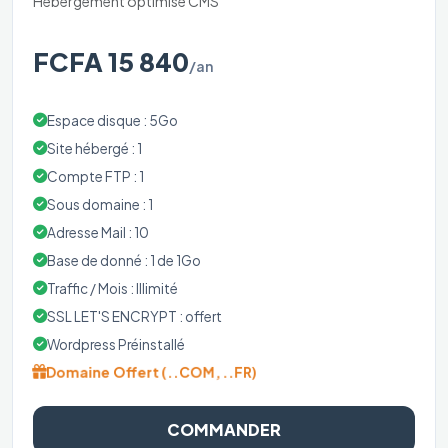
Hébergement optimisé CMS
FCFA 15 840
/an
Espace disque : 5Go
Site hébergé : 1
Compte FTP : 1
Sous domaine : 1
Adresse Mail : 10
Base de donné : 1 de 1Go
Traffic / Mois : Illimité
SSL LET'S ENCRYPT : offert
Wordpress Préinstallé
Domaine Offert (..COM, ..FR)
COMMANDER