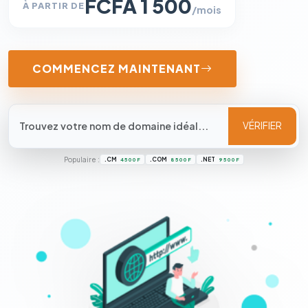
FCFA 1 500
À PARTIR DE
/mois
COMMENCEZ MAINTENANT
VÉRIFIER
Populaire :
.CM
.COM
.NET
4 500 F
8 500 F
9 500 F