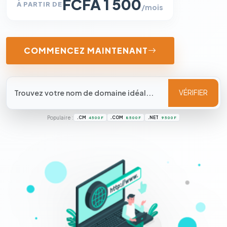
FCFA 1 500
À PARTIR DE
/mois
COMMENCEZ MAINTENANT
VÉRIFIER
Populaire :
.CM
.COM
.NET
4 500 F
8 500 F
9 500 F